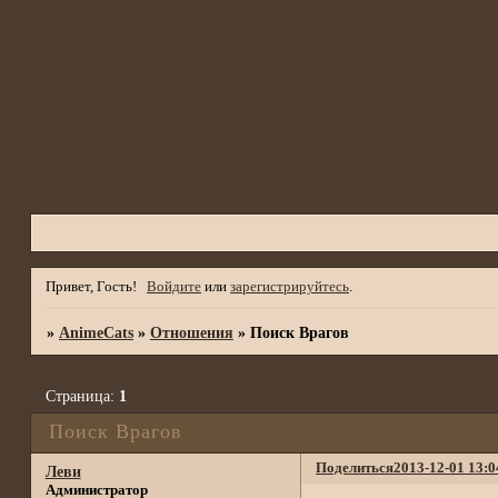
Привет, Гость!
Войдите
или
зарегистрируйтесь
.
»
AnimeCats
»
Отношения
»
Поиск Врагов
Страница:
1
Поиск Врагов
Поделиться
2013-12-01 13:0
Леви
Администратор